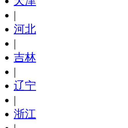
天津
|
河北
|
吉林
|
辽宁
|
浙江