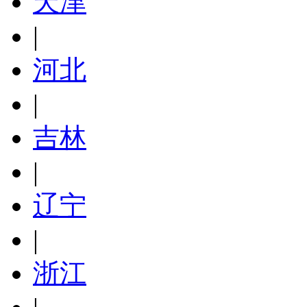
天津
|
河北
|
吉林
|
辽宁
|
浙江