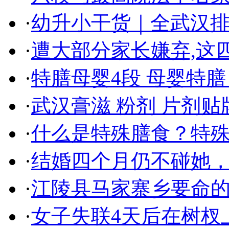
·
幼升小干货｜全武汉
·
遭大部分家长嫌弃,这
·
特膳母婴4段 母婴特膳
·
武汉膏滋 粉剂 片剂
·
什么是特殊膳食？特
·
结婚四个月仍不碰她
·
江陵县马家寨乡要命
·
女子失联4天后在树杈