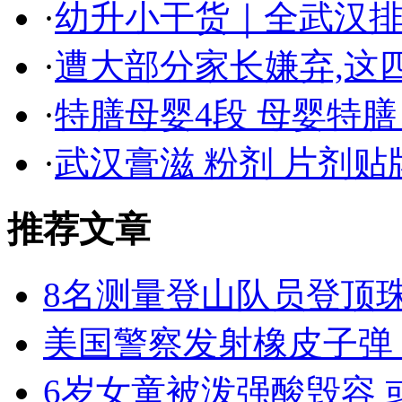
·
幼升小干货｜全武汉
·
遭大部分家长嫌弃,这
·
特膳母婴4段 母婴特膳
·
武汉膏滋 粉剂 片剂
推荐文章
8名测量登山队员登顶
美国警察发射橡皮子弹
6岁女童被泼强酸毁容