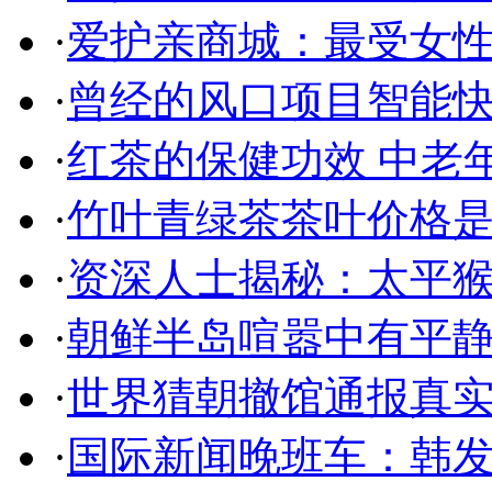
·
爱护亲商城：最受女
·
曾经的风口项目智能
·
红茶的保健功效 中老
·
竹叶青绿茶茶叶价格是
·
资深人士揭秘：太平
·
朝鲜半岛喧嚣中有平静
·
世界猜朝撤馆通报真实
·
国际新闻晚班车：韩