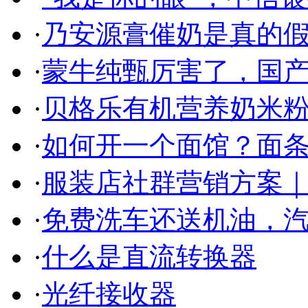
·
乃安源膏催奶是真的假
·
蒙牛纯甄厉害了，国
·
贝格乐有机营养奶米粉
·
如何开一个面馆？面条
·
服装店社群营销方案｜
·
免费洗车还送机油，
·
什么是直流转换器
·
光纤接收器