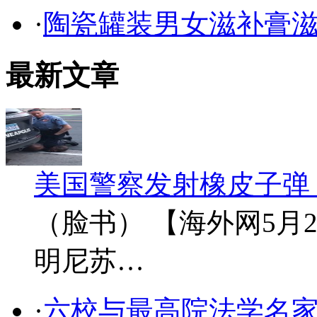
·
陶瓷罐装男女滋补膏
最新文章
美国警察发射橡皮子弹
（脸书） 【海外网5月
明尼苏…
·
六校与最高院法学名